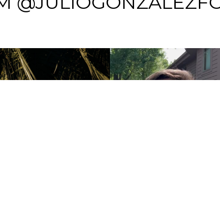
M @JULIOGONZALEZF
jgfotografiando@gmail.com
RAL ELIZARDO AQUINO Y MAND