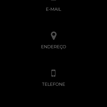
E-MAIL
jgfotografiando@gmail.com
ENDEREÇO
General Elizardo Aquino y Manduvira
TELEFONE
+595985904655