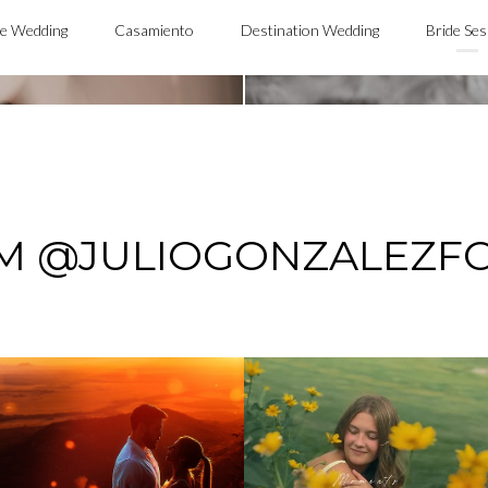
DORIS
e Wedding
Casamiento
Destination Wedding
Bride Ses
M @JULIOGONZALEZF