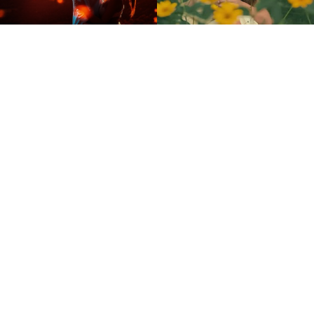
jgfotografiando@gmail.com
RAL ELIZARDO AQUINO Y MAND