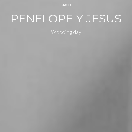
PENELOPE Y JESUS
Wedding day